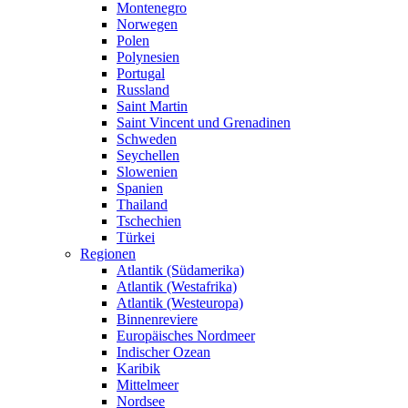
Montenegro
Norwegen
Polen
Polynesien
Portugal
Russland
Saint Martin
Saint Vincent und Grenadinen
Schweden
Seychellen
Slowenien
Spanien
Thailand
Tschechien
Türkei
Regionen
Atlantik (Südamerika)
Atlantik (Westafrika)
Atlantik (Westeuropa)
Binnenreviere
Europäisches Nordmeer
Indischer Ozean
Karibik
Mittelmeer
Nordsee