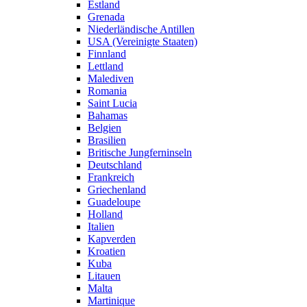
Estland
Grenada
Niederländische Antillen
USA (Vereinigte Staaten)
Finnland
Lettland
Malediven
Romania
Saint Lucia
Bahamas
Belgien
Brasilien
Britische Jungferninseln
Deutschland
Frankreich
Griechenland
Guadeloupe
Holland
Italien
Kapverden
Kroatien
Kuba
Litauen
Malta
Martinique