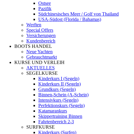
Ostsee
Pazifik
Südchinesisches Meer / Golf von Thailand
USA-Südost (Florida / Bahamas)
Werften
Special Offers
Versicherungen
Kundenbereich
BOOTS HANDEL
Neue Yachten
Gebrauchtmarkt
KURSE UND VERLEIH
AKTUELLES
SEGELKURSE
Kinderkurs I (Segeln)
Kinderkurs II (Segeln)
Grundkurs (Segeln)
Binnen-Schein (A-Schein)
Intensivkurs (Segeln)
Perfektionskurs (Segeln)
Katamarankurs
Skippertraining Binnen
Fahrtenbereich 2-3
SURFKURSE
Kinderkurs (Surfen)