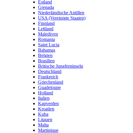
Estland
Grenada
Niederländische Antillen
USA (Vereinigte Staaten)
Finnland
Lettland
Malediven
Romania
Saint Lucia
Bahamas
Belgien
Brasilien
Britische Jungferninseln
Deutschland
Frankreich
Griechenland
Guadeloupe
Holland
Italien
Kapverden
Kroatien
Kuba
Litauen
Malta
Martinique