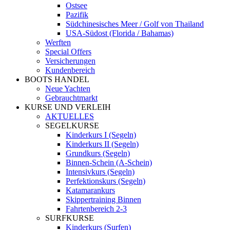
Ostsee
Pazifik
Südchinesisches Meer / Golf von Thailand
USA-Südost (Florida / Bahamas)
Werften
Special Offers
Versicherungen
Kundenbereich
BOOTS HANDEL
Neue Yachten
Gebrauchtmarkt
KURSE UND VERLEIH
AKTUELLES
SEGELKURSE
Kinderkurs I (Segeln)
Kinderkurs II (Segeln)
Grundkurs (Segeln)
Binnen-Schein (A-Schein)
Intensivkurs (Segeln)
Perfektionskurs (Segeln)
Katamarankurs
Skippertraining Binnen
Fahrtenbereich 2-3
SURFKURSE
Kinderkurs (Surfen)