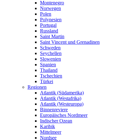
Montenegro
Norwegen
Polen
Polynesien
Portugal
Russland
Saint Martin
Saint Vincent und Grenadinen
Schweden
Seychellen
Slowenien
Spanien
Thailand
Tschechien
Türkei
Regionen
Atlantik (Südamerika)
Atlantik (Westafrika)
Atlantik (Westeuropa)
Binnenreviere
Europäisches Nordmeer
Indischer Ozean
Karibik
Mittelmeer
Nordsee