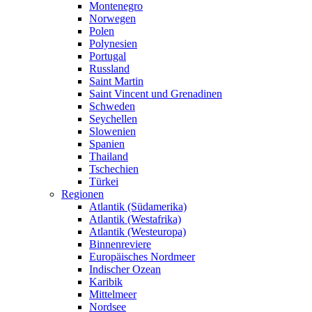
Montenegro
Norwegen
Polen
Polynesien
Portugal
Russland
Saint Martin
Saint Vincent und Grenadinen
Schweden
Seychellen
Slowenien
Spanien
Thailand
Tschechien
Türkei
Regionen
Atlantik (Südamerika)
Atlantik (Westafrika)
Atlantik (Westeuropa)
Binnenreviere
Europäisches Nordmeer
Indischer Ozean
Karibik
Mittelmeer
Nordsee