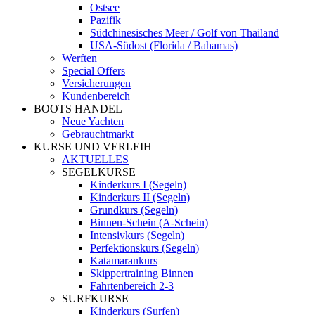
Ostsee
Pazifik
Südchinesisches Meer / Golf von Thailand
USA-Südost (Florida / Bahamas)
Werften
Special Offers
Versicherungen
Kundenbereich
BOOTS HANDEL
Neue Yachten
Gebrauchtmarkt
KURSE UND VERLEIH
AKTUELLES
SEGELKURSE
Kinderkurs I (Segeln)
Kinderkurs II (Segeln)
Grundkurs (Segeln)
Binnen-Schein (A-Schein)
Intensivkurs (Segeln)
Perfektionskurs (Segeln)
Katamarankurs
Skippertraining Binnen
Fahrtenbereich 2-3
SURFKURSE
Kinderkurs (Surfen)