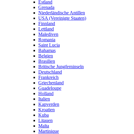
Estland
Grenada
Niederländische Antillen
USA (Vereinigte Staaten)
Finnland
Lettland
Malediven
Romania
Saint Lucia
Bahamas
Belgien
Brasilien
Britische Jungferninseln
Deutschland
Frankreich
Griechenland
Guadeloupe
Holland
Italien
Kapverden
Kroatien
Kuba
Litauen
Malta
Martinique