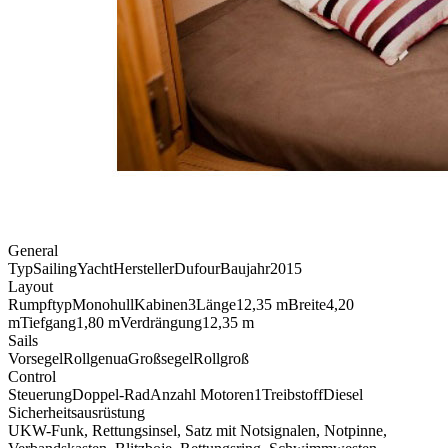
General
Typ
SailingYacht
Hersteller
Dufour
Baujahr
2015
Layout
Rumpftyp
Monohull
Kabinen
3
Länge
12,35 m
Breite
4,20
m
Tiefgang
1,80 m
Verdrängung
12,35 m
Sails
Vorsegel
Rollgenua
Großsegel
Rollgroß
Control
Steuerung
Doppel-Rad
Anzahl Motoren
1
Treibstoff
Diesel
Sicherheitsausrüstung
UKW-Funk
,
Rettungsinsel
, Satz mit Notsignalen, Notpinne,