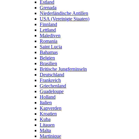
Estland
Grenada
Niederländische Antillen
USA (Vereinigte Staaten)
Finnland
Lettland
Malediven
Romania
Saint Lucia
Bahamas
Belgien
Brasilien
Britische Jungferninseln
Deutschland
Frankreich
Griechenland
Guadeloupe
Holland
Italien
Kapverden
Kroatien
Kuba
Litauen
Malta
Martinique