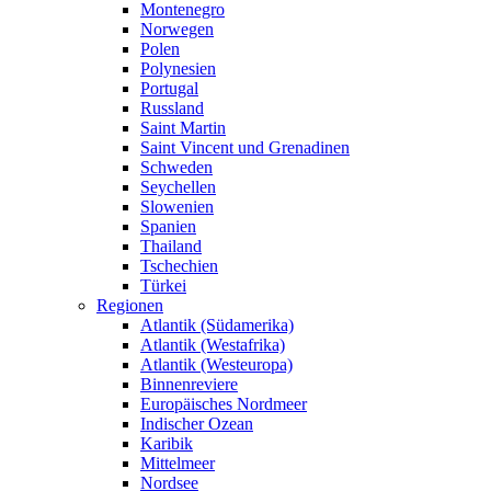
Montenegro
Norwegen
Polen
Polynesien
Portugal
Russland
Saint Martin
Saint Vincent und Grenadinen
Schweden
Seychellen
Slowenien
Spanien
Thailand
Tschechien
Türkei
Regionen
Atlantik (Südamerika)
Atlantik (Westafrika)
Atlantik (Westeuropa)
Binnenreviere
Europäisches Nordmeer
Indischer Ozean
Karibik
Mittelmeer
Nordsee