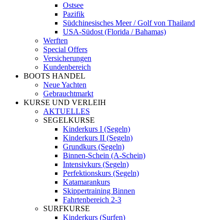
Ostsee
Pazifik
Südchinesisches Meer / Golf von Thailand
USA-Südost (Florida / Bahamas)
Werften
Special Offers
Versicherungen
Kundenbereich
BOOTS HANDEL
Neue Yachten
Gebrauchtmarkt
KURSE UND VERLEIH
AKTUELLES
SEGELKURSE
Kinderkurs I (Segeln)
Kinderkurs II (Segeln)
Grundkurs (Segeln)
Binnen-Schein (A-Schein)
Intensivkurs (Segeln)
Perfektionskurs (Segeln)
Katamarankurs
Skippertraining Binnen
Fahrtenbereich 2-3
SURFKURSE
Kinderkurs (Surfen)