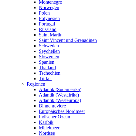
Montenegro
Norwegen
Polen
Polynesien
Portugal
Russland
Saint Martin
Saint Vincent und Grenadinen
Schweden
Seychellen
Slowenien
Spanien
Thailand
Tschechien
Türkei
Regionen
Atlantik (Südamerika)
Atlantik (Westafrika)
Atlantik (Westeuropa)
Binnenreviere
Europäisches Nordmeer
Indischer Ozean
Karibik
Mittelmeer
Nordsee