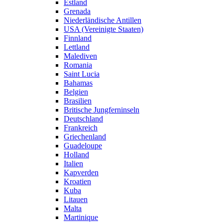
Estland
Grenada
Niederländische Antillen
USA (Vereinigte Staaten)
Finnland
Lettland
Malediven
Romania
Saint Lucia
Bahamas
Belgien
Brasilien
Britische Jungferninseln
Deutschland
Frankreich
Griechenland
Guadeloupe
Holland
Italien
Kapverden
Kroatien
Kuba
Litauen
Malta
Martinique