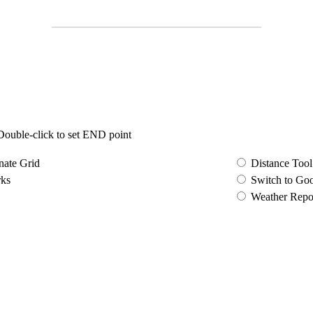
 Double-click to set END point
nate Grid
Distance Tool
ks
Switch to Go
Weather Repo