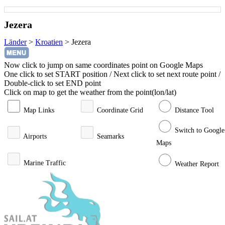
Jezera
Länder
>
Kroatien
>
Jezera
Now click to jump on same coordinates point on Google Maps
One click to set START position / Next click to set next route point /
Double-click to set END point
Click on map to get the weather from the point(lon/lat)
Map Links
Coordinate Grid
Distance Tool
Switch to Google
Airports
Seamarks
Maps
Marine Traffic
Weather Report