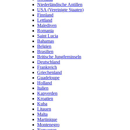
Niederländische Antillen
USA (Vereinigte Staaten)
Finnland
Lettland
Malediven
Romania
Saint Lucia
Bahamas
Belgien
Brasilien
Britische Jungferninseln
Deutschland
Frankreich
Griechenland
Guadeloupe
Holland
Italien
Kapverden
Kroatien
Kuba
Litauen
Malta
Martinique
Montenegro
Norwegen