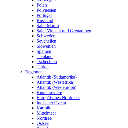
Polen
Polynesien
Portugal
Russland
Saint Martin
Saint Vincent und Grenadinen
Schweden
Seychellen
Slowenien
Spanien
Thailand
Tschechien
Türkei
Regionen
Atlantik (Südamerika)
Atlantik (Westafrika)
Atlantik (Westeuropa)
Binnenreviere
Europäisches Nordmeer
Indischer Ozean
Karibik
Mittelmeer
Nordsee
Ostsee