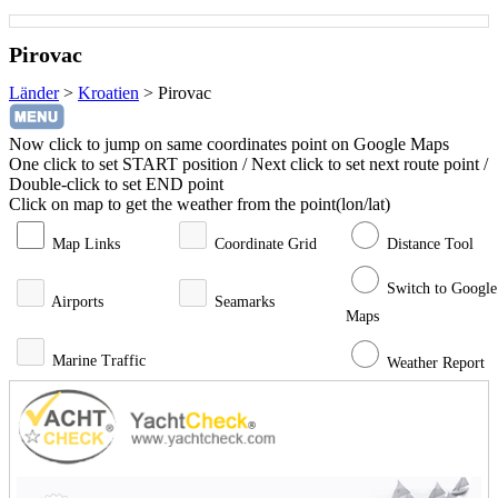
Pirovac
Länder
>
Kroatien
>
Pirovac
Now click to jump on same coordinates point on Google Maps
One click to set START position / Next click to set next route point /
Double-click to set END point
Click on map to get the weather from the point(lon/lat)
Map Links
Coordinate Grid
Distance Tool
Switch to Google
Airports
Seamarks
Maps
Marine Traffic
Weather Report