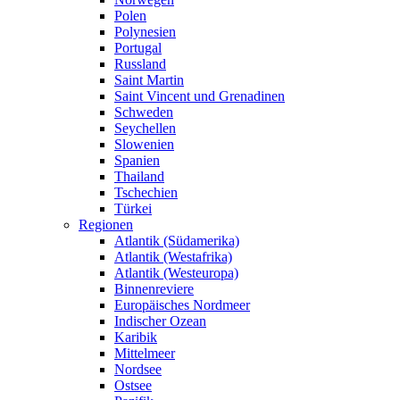
Polen
Polynesien
Portugal
Russland
Saint Martin
Saint Vincent und Grenadinen
Schweden
Seychellen
Slowenien
Spanien
Thailand
Tschechien
Türkei
Regionen
Atlantik (Südamerika)
Atlantik (Westafrika)
Atlantik (Westeuropa)
Binnenreviere
Europäisches Nordmeer
Indischer Ozean
Karibik
Mittelmeer
Nordsee
Ostsee