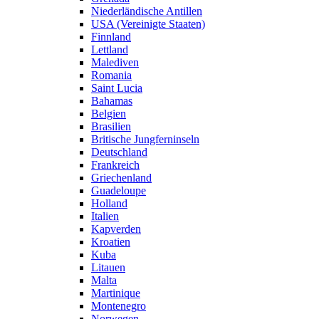
Niederländische Antillen
USA (Vereinigte Staaten)
Finnland
Lettland
Malediven
Romania
Saint Lucia
Bahamas
Belgien
Brasilien
Britische Jungferninseln
Deutschland
Frankreich
Griechenland
Guadeloupe
Holland
Italien
Kapverden
Kroatien
Kuba
Litauen
Malta
Martinique
Montenegro
Norwegen