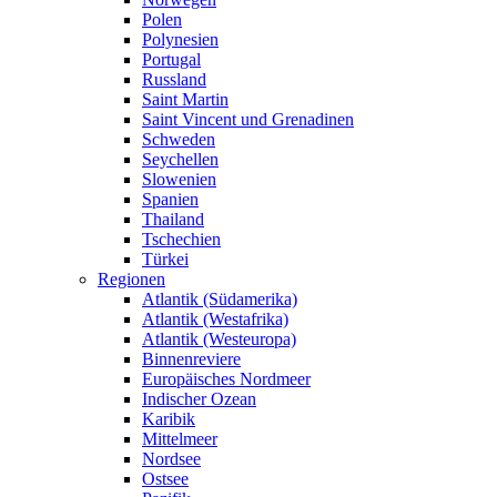
Polen
Polynesien
Portugal
Russland
Saint Martin
Saint Vincent und Grenadinen
Schweden
Seychellen
Slowenien
Spanien
Thailand
Tschechien
Türkei
Regionen
Atlantik (Südamerika)
Atlantik (Westafrika)
Atlantik (Westeuropa)
Binnenreviere
Europäisches Nordmeer
Indischer Ozean
Karibik
Mittelmeer
Nordsee
Ostsee