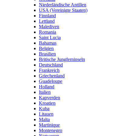
Niederländische Antillen
USA (Vereinigte Staaten)
Finnland
Lettland
Malediven
Romania
Saint Lucia
Bahamas
Belgien
Brasilien
Britische Jungferninseln
Deutschland
Frankreich
Griechenland
Guadeloupe
Holland
Italien
Kapverden
Kroatien
Kuba
Litauen
Malta
Martinique
Montenegro
Norwegen