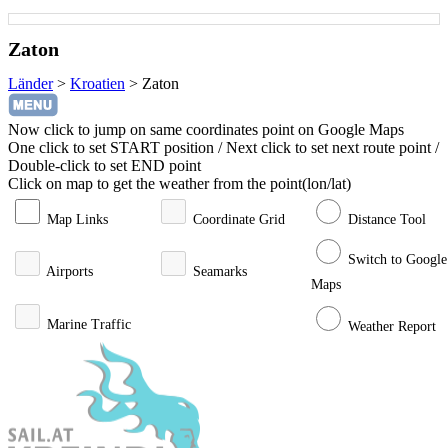
Zaton
Länder
>
Kroatien
>
Zaton
Now click to jump on same coordinates point on Google Maps
One click to set START position / Next click to set next route point /
Double-click to set END point
Click on map to get the weather from the point(lon/lat)
Map Links
Coordinate Grid
Distance Tool
Switch to Google
Airports
Seamarks
Maps
Marine Traffic
Weather Report