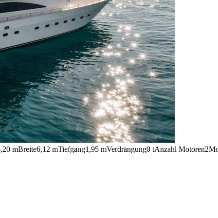
,20 m
Breite
6,12 m
Tiefgang
1,95 m
Verdrängung
0 t
Anzahl Motoren
2
Mo