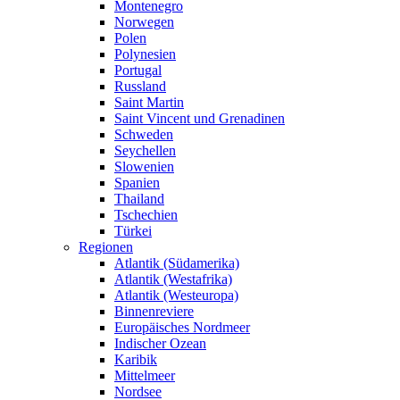
Montenegro
Norwegen
Polen
Polynesien
Portugal
Russland
Saint Martin
Saint Vincent und Grenadinen
Schweden
Seychellen
Slowenien
Spanien
Thailand
Tschechien
Türkei
Regionen
Atlantik (Südamerika)
Atlantik (Westafrika)
Atlantik (Westeuropa)
Binnenreviere
Europäisches Nordmeer
Indischer Ozean
Karibik
Mittelmeer
Nordsee