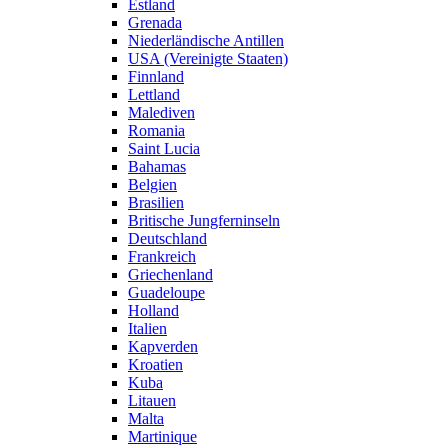
Estland
Grenada
Niederländische Antillen
USA (Vereinigte Staaten)
Finnland
Lettland
Malediven
Romania
Saint Lucia
Bahamas
Belgien
Brasilien
Britische Jungferninseln
Deutschland
Frankreich
Griechenland
Guadeloupe
Holland
Italien
Kapverden
Kroatien
Kuba
Litauen
Malta
Martinique