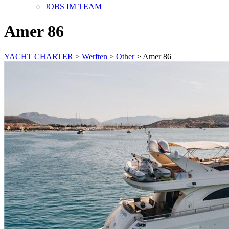
JOBS IM TEAM
Amer 86
YACHT CHARTER
>
Werften
>
Other
>
Amer 86