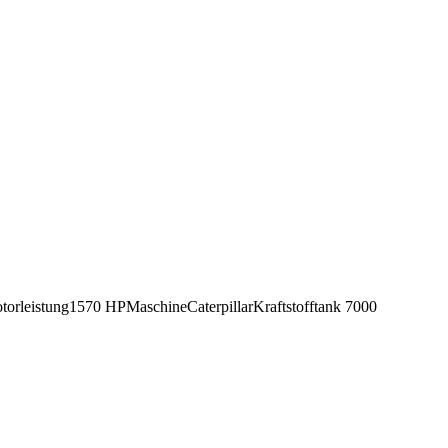
torleistung
1570 HP
Maschine
Caterpillar
Kraftstofftank
7000