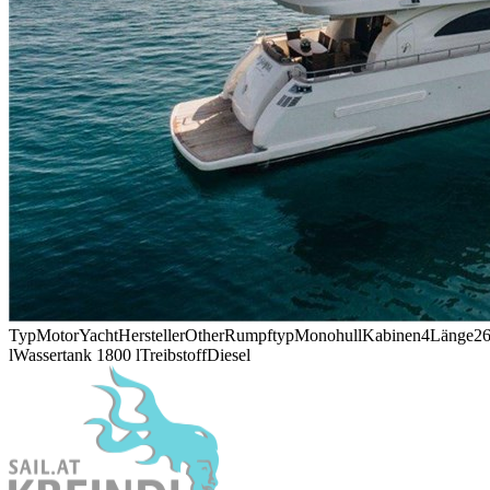
Typ
MotorYacht
Hersteller
Other
Rumpftyp
Monohull
Kabinen
4
Länge
26
l
Wassertank
1800 l
Treibstoff
Diesel