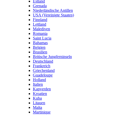
Estland
Grenada
Niederländische Antillen
USA (Vereinigte Staaten)
Finnland
Lettland
Malediven
Romania
Saint Lucia
Bahamas
Belgien
Brasilien
Britische Jungferninseln
Deutschland
Frankreich
Griechenland
Guadeloupe
Holland
Italien
Kapverden
Kroatien
Kuba
Litauen
Malta
Martinique