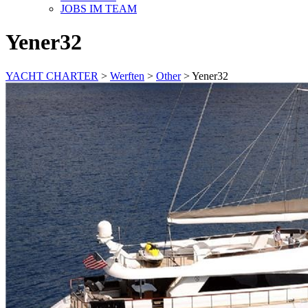
JOBS IM TEAM
Yener32
YACHT CHARTER
>
Werften
>
Other
>
Yener32