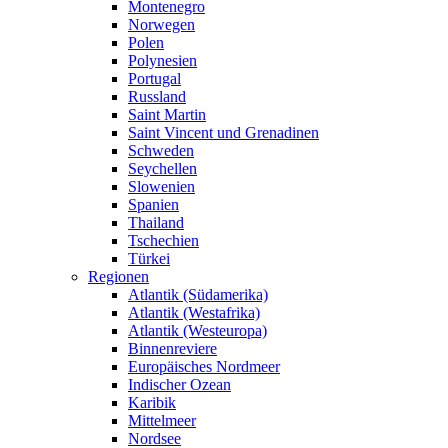
Montenegro
Norwegen
Polen
Polynesien
Portugal
Russland
Saint Martin
Saint Vincent und Grenadinen
Schweden
Seychellen
Slowenien
Spanien
Thailand
Tschechien
Türkei
Regionen
Atlantik (Südamerika)
Atlantik (Westafrika)
Atlantik (Westeuropa)
Binnenreviere
Europäisches Nordmeer
Indischer Ozean
Karibik
Mittelmeer
Nordsee