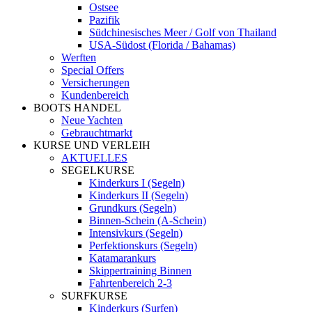
Ostsee
Pazifik
Südchinesisches Meer / Golf von Thailand
USA-Südost (Florida / Bahamas)
Werften
Special Offers
Versicherungen
Kundenbereich
BOOTS HANDEL
Neue Yachten
Gebrauchtmarkt
KURSE UND VERLEIH
AKTUELLES
SEGELKURSE
Kinderkurs I (Segeln)
Kinderkurs II (Segeln)
Grundkurs (Segeln)
Binnen-Schein (A-Schein)
Intensivkurs (Segeln)
Perfektionskurs (Segeln)
Katamarankurs
Skippertraining Binnen
Fahrtenbereich 2-3
SURFKURSE
Kinderkurs (Surfen)