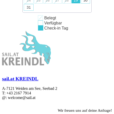
24
25
26
27
28
29
30
31
Belegt
Verfügbar
Check-in Tag
sail.at KREINDL
A-7121 Weiden am See, Seebad 2
T: +43 2167 7914
@: welcome@sail.at
Wir freuen uns auf deine Anfrage!