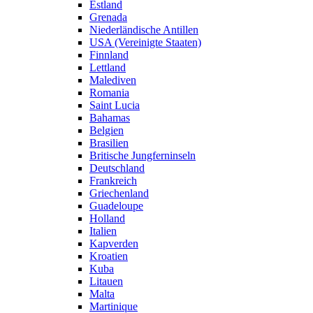
Estland
Grenada
Niederländische Antillen
USA (Vereinigte Staaten)
Finnland
Lettland
Malediven
Romania
Saint Lucia
Bahamas
Belgien
Brasilien
Britische Jungferninseln
Deutschland
Frankreich
Griechenland
Guadeloupe
Holland
Italien
Kapverden
Kroatien
Kuba
Litauen
Malta
Martinique