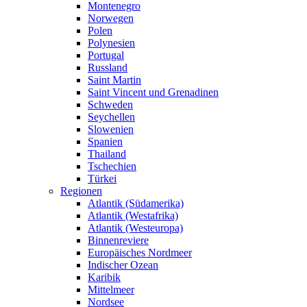
Montenegro
Norwegen
Polen
Polynesien
Portugal
Russland
Saint Martin
Saint Vincent und Grenadinen
Schweden
Seychellen
Slowenien
Spanien
Thailand
Tschechien
Türkei
Regionen
Atlantik (Südamerika)
Atlantik (Westafrika)
Atlantik (Westeuropa)
Binnenreviere
Europäisches Nordmeer
Indischer Ozean
Karibik
Mittelmeer
Nordsee