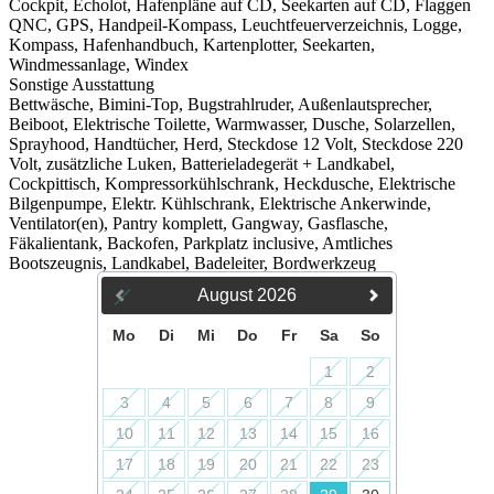
Cockpit, Echolot, Hafenpläne auf CD, Seekarten auf CD, Flaggen
QNC, GPS, Handpeil-Kompass, Leuchtfeuerverzeichnis, Logge,
Kompass, Hafenhandbuch, Kartenplotter, Seekarten,
Windmessanlage, Windex
Sonstige Ausstattung
Bettwäsche
,
Bimini-Top
,
Bugstrahlruder
,
Außenlautsprecher
,
Beiboot
,
Elektrische Toilette
,
Warmwasser
,
Dusche
,
Solarzellen
,
Sprayhood
,
Handtücher
, Herd, Steckdose 12 Volt, Steckdose 220
Volt, zusätzliche Luken, Batterieladegerät + Landkabel,
Cockpittisch, Kompressorkühlschrank, Heckdusche, Elektrische
Bilgenpumpe, Elektr. Kühlschrank, Elektrische Ankerwinde,
Ventilator(en), Pantry komplett, Gangway, Gasflasche,
Fäkalientank, Backofen, Parkplatz inclusive, Amtliches
Bootszeugnis, Landkabel, Badeleiter, Bordwerkzeug
August
2026
Mo
Di
Mi
Do
Fr
Sa
So
1
2
3
4
5
6
7
8
9
10
11
12
13
14
15
16
17
18
19
20
21
22
23