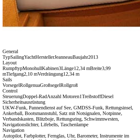
General
Typ
SailingYacht
Hersteller
Jeanneau
Baujahr
2013
Layout
Rumpftyp
Monohull
Kabinen
3
Länge
12,34 m
Breite
3,99
m
Tiefgang
2,10 m
Verdrängung
12,34 m
Sails
Vorsegel
Rollgenua
Großsegel
Rollgroß
Control
Steuerung
Doppel-Rad
Anzahl Motoren
1
Treibstoff
Diesel
Sicherheitsausrüstung
UKW-Funk
,
Pannendienst auf See
,
GMDSS-Funk
,
Rettungsinsel
,
Ankerball, Bootsmannstuhl, Satz mit Notsignalen, Notpinne,
Verbandskasten, Blitzboje, Rettungsring, Schwimmwesten,
Navigationslichter, Lifebelts, Taschenlampe
Navigation
Autopilot
,
Farbplotter
, Fernglas, Uhr, Barometer, Instrumente im