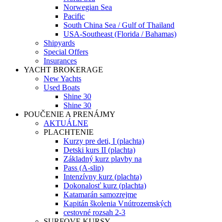
Norwegian Sea
Pacific
South China Sea / Gulf of Thailand
USA-Southeast (Florida / Bahamas)
Shipyards
Special Offers
Insurances
YACHT BROKERAGE
New Yachts
Used Boats
Shine 30
Shine 30
POUČENIE A PRENÁJMY
AKTUÁLNE
PLACHTENIE
Kurzy pre deti, I (plachta)
Detski kurs II (plachta)
Základný kurz plavby na
Pass (A-slip)
Intenzívny kurz (plachta)
Dokonalosť kurz (plachta)
Katamarán samozrejme
Kapitán školenia Vnútrozemských
cestovné rozsah 2-3
SURFOVE KURSY