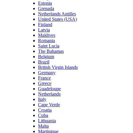
Estonia
Grenada
Netherlands Antilles
United States (USA)
Finland
Latvia
Maldives
Romania
Saint Lucia
The Bahamas
Belgium
Brazil
British Virgin Islands
Germany
France
Greece
Guadeloupe
Netherlands
Italy
Cape Verde
Croatia
Cuba
Lithuania
Malta
Martinique