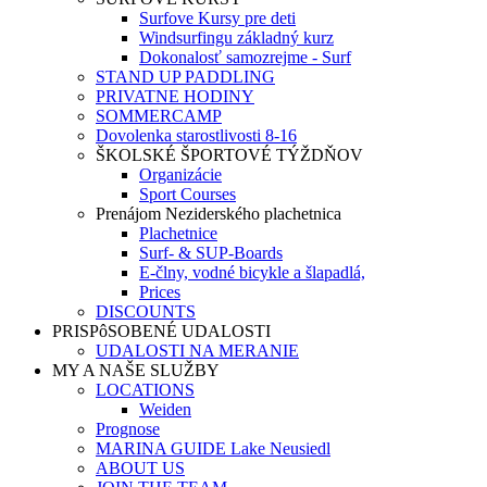
Surfove Kursy pre deti
Windsurfingu základný kurz
Dokonalosť samozrejme - Surf
STAND UP PADDLING
PRIVATNE HODINY
SOMMERCAMP
Dovolenka starostlivosti 8-16
ŠKOLSKÉ ŠPORTOVÉ TÝŽDŇOV
Organizácie
Sport Courses
Prenájom Neziderského plachetnica
Plachetnice
Surf- & SUP-Boards
E-člny, vodné bicykle a šlapadlá,
Prices
DISCOUNTS
PRISPôSOBENÉ UDALOSTI
UDALOSTI NA MERANIE
MY A NAŠE SLUŽBY
LOCATIONS
Weiden
Prognose
MARINA GUIDE Lake Neusiedl
ABOUT US