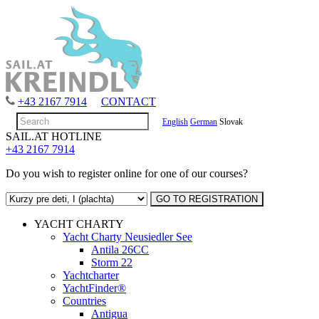
+43 2167 7914
CONTACT
English
German
Slovak
SAIL.AT HOTLINE
+43 2167 7914
Do you wish to register online for one of our courses?
YACHT CHARTY
Yacht Charty Neusiedler See
Antila 26CC
Storm 22
Yachtcharter
YachtFinder®
Countries
Antigua